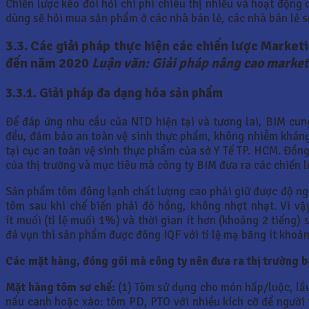
Chiến lược kéo đòi hỏi chi phí chiêu thị nhiều và hoạt động 
dùng sẽ hỏi mua sản phẩm ở các nhà bán lẻ, các nhà bán lẻ sẽ
3.3. Các giải pháp thực hiện các chiến lược Market
đến
năm 2020
Luận văn: Giải pháp nâng cao market
3.3.1. Giải pháp đa dạng hóa sản phẩm
Để đáp ứng nhu cầu của NTD hiện tại và tương lai, BIM cun
đều, đảm bảo an toàn vệ sinh thực phẩm, không nhiễm kháng 
tại cục an toàn vệ sinh thực phẩm của sở Y Tế TP. HCM. Đồng 
của thị trường và mục tiêu mà công ty BIM đưa ra các chiến 
Sản phẩm tôm đông lạnh chất lượng cao phải giữ được độ ngọt
tôm sau khi chế biến phải đỏ hồng, không nhợt nhạt. Vì v
ít muối (tỉ lệ muối 1%) và thời gian ít hơn (khoảng 2 tiếng
đá vụn thì sản phẩm được đông IQF với tỉ lệ mạ băng ít khoả
Các mặt hàng, đóng gói mà công ty nên đưa ra thị trường 
Mặt hàng tôm sơ chế:
(1) Tôm sử dụng cho món hấp/luộc, lầu
nấu canh hoặc xào: tôm PD, PTO với nhiều kích cỡ để người 