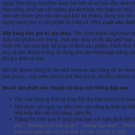
ngay. Tôm vòng ring (tôm được bóc hết vỏ và hấp sẵn, được đ
hâm nóng, phù hợp với những gia đình bận rộn hoặc có tiệc,
tẩm bột chiên (chỉ cần lăn qua bột và chiên). Đóng gói túi
trọng lượng đơn vị sản phẩm là 350g và 700g.
Luận văn: Giả
Mặt hàng tôm giá trị gia tăng
: Tôm cuộn khoai tây/khoai m
thấy sản phẩm bên trong, chất liệu giấy có độ dầy phù hợp
trước khi cho vào hộp để giúp cố định sản phẩm, tránh tình
xay và làm thành miếng sử dụng cho làm hambuger bằng cách
khi gia đình có tiệc.
Đối với khách hàng là các nhà hàng và cửa hàng đồ ăn nha
làm pizza,… các món cần sơ chế tôm lột vỏ, bỏ đầu, rút tim h
Bao bì sản phẩm cần chuyển tải được các thông điệp sau:
Tôm của công ty BIM sẽ thay thế cho tôm tươi vì nó tươi
Tôm được vớt ngay tại đầm tôm của công ty BIM tại Kiê
nhà máy đến các cửa hàng, siêu thị.
Thông tin trên bao bì phải phù hợp với nghị định NĐ
the”, “Không chất bảo quản”, “Không tạp chất”, “Khôn
hiệu bao gồm tên và hình ảnh tại cục sở hữu trí tuệ.