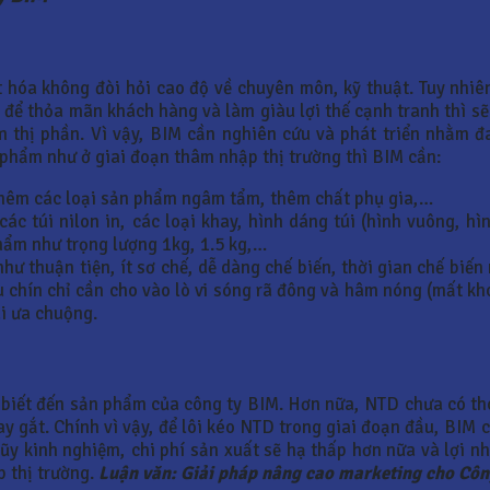
 hóa không đòi hỏi cao độ về chuyên môn, kỹ thuật. Tuy nhiê
 để thỏa mãn khách hàng và làm giàu lợi thế cạnh tranh thì sẽ
ếm thị phần. Vì vậy, BIM cần nghiên cứu và phát triển nhằm
phẩm như ở giai đoạn thâm nhập thị trường thì BIM cần:
 thêm các loại sản phẩm ngâm tẩm, thêm chất phụ gia,…
ác túi nilon in, các loại khay, hình dáng túi (hình vuông, 
hẩm như trọng lượng 1kg, 1.5 kg,…
hư thuận tiện, ít sơ chế, dễ dàng chế biến, thời gian chế bi
chín chỉ cần cho vào lò vi sóng rã đông và hâm nóng (mất kho
i ưa chuộng.
ưa biết đến sản phẩm của công ty BIM. Hơn nữa, NTD chưa có t
ay gắt. Chính vì vậy, để lôi kéo NTD trong giai đoạn đầu, BIM 
lũy kinh nghiệm, chi phí sản xuất sẽ hạ thấp hơn nữa và lợi nh
p thị trường.
Luận văn: Giải pháp nâng cao marketing cho Côn