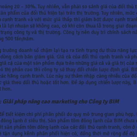
hoảng 20 – 30%. Tuy nhiên, vẫn phải so sánh giá của đối thủ 
ản phẩm của đối thủ hiện tại trên thị trường. Tuy nhiên, mức
 cạnh tranh và với mức giá thấp thì giảm bớt được cạnh tranh
 là lợi nhuận sẽ không cao, có khi còn thua lỗ trong giai đoạn
h trạng công ty và thị trường. Công ty nên duy trì chính sách
ng 500 tấn/năm.
 trưởng doanh số chậm lại tạo ra tình trạng dư thừa năng lự
g dùng cách bán giảm giá. Giá cả của đối thủ cạnh tranh và 
à giá cả của một sản phẩm dựa trên những giá cả và giá trị củ
 thị phần cao thì công ty sẽ thay đổi chiến lược định giá. 
ác hãng cạnh tranh. Lúc này sự thâm nhập càng nhiều của đối 
ức giá theo đối thủ hoặc tốt hơn. Để áp dụng chiến lược này,
t hơn.
: Giải pháp nâng cao marketing cho Công ty BIM
ể tiết kiệm chi phí phân phối do quy mô trung gian phù hợp. 
 đông lạnh ở siêu thị. Sản phẩm tôm đông lạnh của BIM chưa c
g ít sản phẩm tôm đông lạnh của các đối thủ cạnh tranh, còn ở
ẽ tận dụng kênh phân phối hiện có, đồng thời mở rộng để độ 