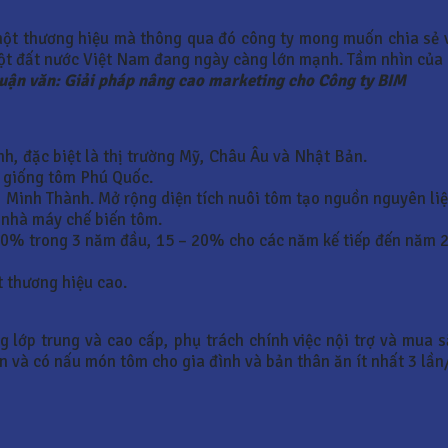
ột thương hiệu mà thông qua đó công ty mong muốn chia sẻ v
ột đất nước Việt Nam đang ngày càng lớn mạnh. Tầm nhìn của 
uận văn: Giải pháp nâng cao marketing cho Công ty BIM
nh, đặc biệt là thị trường Mỹ, Châu Âu và Nhật Bản.
u giống tôm Phú Quốc.
 Minh Thành. Mở rộng diện tích nuôi tôm tạo nguồn nguyên liệ
 nhà máy chế biến tôm.
0% trong 3 năm đầu, 15 – 20% cho các năm kế tiếp đến năm 
t thương hiệu cao.
g lớp trung và cao cấp, phụ trách chính việc nội trợ và mua s
n và có nấu món tôm cho gia đình và bản thân ăn ít nhất 3 lần