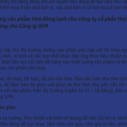
chiêu thị năng động đối với người tiêu dùng để tạo nên nhu cầ
 hỏi mua ở các nhà bán sỉ, các nhà bán sỉ sẽ hỏi mua ở các nh
ing sản phẩm tôm đông lạnh cho công ty cổ phần thự
ing cho Công ty BIM
g cấp cho thị trường những sản phẩm phù hợp với thị hiếu ng
sinh, vi sinh và các tạp chất khác đáp ứng theo tiêu chuẩn x
thời liên tục cải tiến để nâng cao chất lượng sản phẩm và dịc
lược sản phẩm phù hợp.
, độ mặn, độ tươi, độ dai của tôm. Màu sắc tươi như tôm tươi
ậy, để đảm bảo độ giòn vừa phải và thịt tôm như yêu cầu th
) so với sản phẩm trên thị trường (ngâm từ 15 – 18 tiếng). Bê
ng 12%.
bao gồm:
 và nướng: Tôm HOSO với kích cỡ tương đối lớn 30/40 và 50/6
tiêu dùng dễ lựa chọn. Tôm xiên vào que, tẩm gia vị sẵn, kh