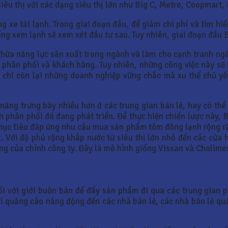
iêu thị với các dạng siêu thị lớn như Big C, Metro, Coopmart,
 xe tải lạnh. Trong giai đoạn đầu, để giảm chi phí và tìm hiểu
ống xem lạnh sẽ xem xét đầu tư sau. Tuy nhiên, giai đoạn đầu B
thừa năng lực sản xuất trong ngành và làm cho cạnh tranh ngà
 phân phối và khách hàng. Tuy nhiên, những công việc này sẽ 
nh chỉ còn lại những doanh nghiệp vững chắc mà xu thế chủ y
 năng trưng bày nhiều hơn ở các trung gian bán lẻ, hay có t
h phân phối đó đang phát triển. Để thực hiện chiến lược này, 
mục tiêu đáp ứng nhu cầu mua sản phẩm tôm đông lạnh rộng rã
Với độ phủ rộng khắp nước từ siêu thị lớn nhỏ đến các cửa hà
ng của chính công ty. Đây là mô hình giống Vissan và Cholime
đối với giới buôn bán để đẩy sản phẩm đi qua các trung gian
ỉ quảng cáo năng động đến các nhà bán lẻ, các nhà bán lẻ qu