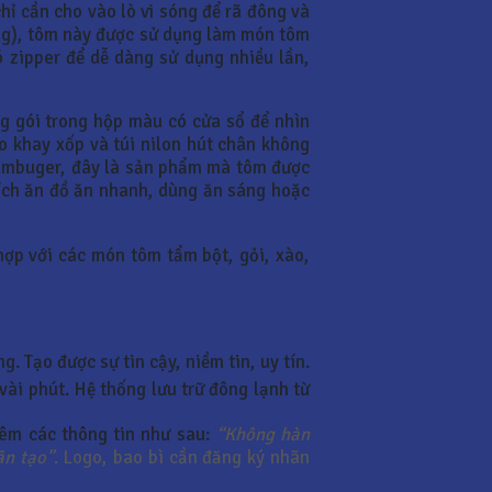
hỉ cần cho vào lò vi sóng để rã đông và
ẳng), tôm này được sử dụng làm món tôm
ó zipper để dễ dàng sử dụng nhiều lần,
g gói trong hộp màu có cửa sổ để nhìn
o khay xốp và túi nilon hút chân không
 hambuger, đây là sản phẩm mà tôm được
ích ăn đồ ăn nhanh, dùng ăn sáng hoặc
ợp với các món tôm tẩm bột, gỏi, xào,
. Tạo được sự tin cậy, niềm tin, uy tín.
vài phút. Hệ thống lưu trữ đông lạnh từ
hêm các thông tin như sau:
“Không hàn
ân tạo”
. Logo, bao bì cần đăng ký nhãn