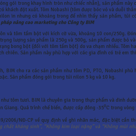
óng gói trong khay hình tròn như chiếc nhẫn), sản phẩm này c
 có khách đột xuất. Tôm Nobashi (tôm được bóc vỏ và duỗi th
 nilon in nhưng có khoảng trong để nhìn thấy sản phẩm, túi c
i pháp nâng cao marketing cho Công ty BIM
ôn và tôm tẩm bột với kích cỡ vừa, khoảng 10 con/250g. Đón
, trọng lượng sản phẩm là 250g và 500g, sản phẩm được bỏ và
 trạng bong bột (đối với tôm tẩm bột) do va chạm nhiều. Tôm
 chiên. Sản phẩm này phù hợp với các gia đình có trẻ em th
nh, BIM cho ra các sản phẩm như tôm PD, PTO, Nobashi phù h
oặc. Sản phẩm đóng gói trong túi nilon 5 kg và 10 kg.
 như tôm tươi. BIM là chuyên gia trong thực phẩm và dinh dưỡng
0
n Giang. Quá trình chế biến, được cấp đông -35
C trong vòng 
 89/2006/NĐ-CP về quy định về ghi nhãn mác, đặc biệt cần t
g chất kháng sinh”, “Không kim loại nặng” và “Không mùi nh