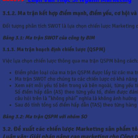
3.1.2. Ma trận kết hợp điểm mạnh, điểm yếu, cơ hội 
Đối tượng phân tích SWOT là lựa chọn chiến lược Marketing c
Bảng 3.1: Ma trận SWOT của công ty BIM
3.1.3. Ma trận hoạch định chiến lược (QSPM)
Việc lựa chọn chiến lược thông qua ma trận QSPM bằng cách
Điểm phân loại của ma trận QSPM được lấy từ các ma tr
Ma trận SWOT cho chúng ta các chiến lược có khả năng 
Xem xét mỗi yếu tố bên trong và bên ngoài, từng yếu t
Số điểm hấp dẫn (AS) theo từng yếu tố, điểm được đánh 
câu hỏi trên là “không phải” nghĩa là không ảnh hưởng
Sau đó tính tổng số điểm hấp dẫn (TAS) theo từng hàng
Bảng 3.2: Ma trận QSPM với nhóm SO
3.2. Đề xuất các chiến lược Marketing sản phẩm t
Luận văn: Giải pháp nâng cao marketing cho Công t