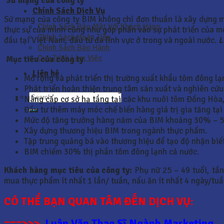
Sứ mạng của công ty
Chính Sách Dịch Vụ
Sứ mạng của công ty BIM không chỉ đơn thuần là xây dựng m
Chính Sách Bảo Mật Với Khách Hàng
thực sự của mình cũng như góp phần vào sự phát triển của m
Chính Sách Hoàn Tiền
đầu tại Việt Nam, đầu tư đa lĩnh vực ở trong và ngoài nước.
L
Chính Sách Bảo Hành
Quy Trình Làm Việc
Mục tiêu của công ty
Liên hệ
Mở rộng và phát triển thị trường xuất khẩu tôm đông lạ
Phát triển hoàn thiện trung tâm sản xuất và nghiên cứ
Nâng cấp cơ sở hạ tầng tại các khu nuôi tôm Đồng Hòa,
Đầu tư thêm máy móc chế biến hàng giá trị gia tăng tại
Mức độ tăng trưởng hàng năm của BIM khoảng 30% – 5
Xây dựng thương hiệu BIM trong ngành thực phẩm.
Tập trung quảng bá vào thương hiệu để tạo độ nhận biế
BIM chiếm 30% thị phần tôm đông lạnh cả nước.
Khách hàng mục tiêu của công ty:
Phụ nữ 25 – 49 tuổi, tần
mua thực phẩm ít nhất 1 lần/ tuần, nấu ăn ít nhất 4 ngày/tuầ
CÓ THỂ BẠN QUAN TÂM ĐẾN DỊCH VỤ:
===>>>
Luận Văn Thạc Sĩ Ngành Marketing