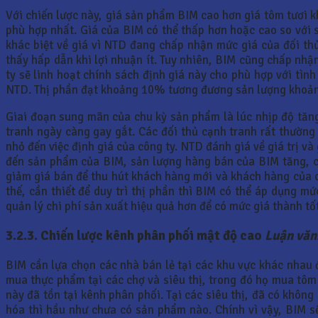
Với chiến lược này, giá sản phẩm BIM cao hơn giá tôm tươi k
phù hợp nhất. Giá của BIM có thể thấp hơn hoặc cao so với s
khác biệt về giá vì NTD đang chấp nhận mức giá của đối thủ
thấy hấp dẫn khi lợi nhuận ít. Tuy nhiên, BIM cũng chấp nhận
ty sẽ linh hoạt chính sách định giá này cho phù hợp với tìn
NTD. Thị phần đạt khoảng 10% tương đương sản lượng khoả
Giai đoạn sung mãn của chu kỳ sản phẩm là lúc nhịp độ tăng
tranh ngày càng gay gắt. Các đối thủ cạnh tranh rất thườn
nhỏ đến việc định giá của công ty. NTD đánh giá về giá trị v
đến sản phẩm của BIM, sản lượng hàng bán của BIM tăng, có
giảm giá bán để thu hút khách hàng mới và khách hàng của c
thế, cần thiết để duy trì thị phần thì BIM có thể áp dụng m
quản lý chi phí sản xuất hiệu quả hơn để có mức giá thành tố
3.2.3. Chiến lược kênh phân phối mật độ cao
Luận văn
BIM cần lựa chọn các nhà bán lẻ tại các khu vực khác nhau đ
mua thực phẩm tại các chợ và siêu thị, trong đó họ mua tôm
này đã tồn tại kênh phân phối. Tại các siêu thị, đã có khôn
hóa thì hầu như chưa có sản phẩm nào. Chính vì vậy, BIM s