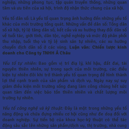
nghiệp, những phong tục, tập quán truyền thống, những quan
tâm và ưu tiên của xã hội, trình độ nhận thức chung của xã hội.
Yếu tố dân số: Là yếu tố quan trọng ảnh hưởng đến những yếu tố
khác của môi trường tổng quát. Những vấn đề dân số: Tổng dân
số xã hội, tỷ lệ tăng dân số, kết cấu và xu hướng thay đổi dân số
về tuổi tác, giới tính, dân tộc, nghề nghiệp và mức độ phân phối
thu nhập, tuổi thọ và tỷ lệ sinh sản tự nhiên, các xu hướng
chuyển dịch dân số ở các vùng.
Luận văn: Chiến lược kinh
doanh cho Công ty TNHH Á Châu
Yếu tố tự nhiên:
Bao gồm vị trí điạ lý, khí hậu, đất đai, tài
nguyên thiên nhiên, sự trong sạch của môi trường, các điều
kiện tự nhiên đôi khi trở thành yếu tố quan trọng để hình thành
lợi thế cạnh tranh của sản phẩm và dịch vụ. Ngày nay sự suy
giảm điều kiện môi trường sống đang làm công chúng hết sức
quan tâm đến việc bảo tồn thiên nhiên và chất lượng môi
trường tự nhiên.
Yếu tố công nghệ và kỹ thuật:
Đây là một trong những yếu tố
năng động và chứa đựng nhiều cơ hội cũng như đe doạ đối với
doanh nghiệp. Sự tiến bộ của khoa học-kỹ thuật có thể tác
động sâu sắc lên những sản phẩm/dịch vụ, thị trường, nhà cung