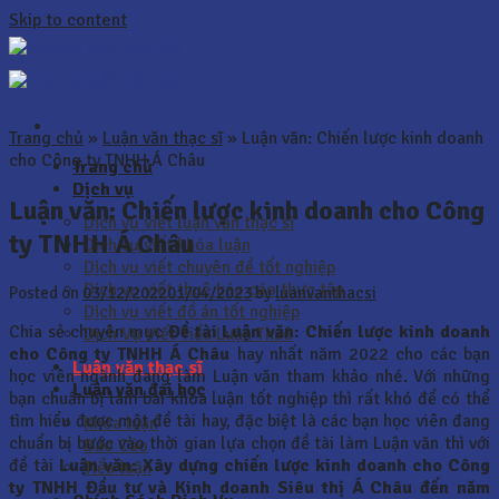
Skip to content
Trang chủ
»
Luận văn thạc sĩ
»
Luận văn: Chiến lược kinh doanh
cho Công ty TNHH Á Châu
Trang chủ
Dịch vụ
Luận văn: Chiến lược kinh doanh cho Công
Dịch vụ viết luận văn thạc sĩ
ty TNHH Á Châu
Dịch vụ viết khóa luận
Dịch vụ viết chuyên đề tốt nghiệp
Dịch vụ viết thuê báo cáo thực tập
Posted on
03/12/2022
01/04/2023
by
luanvanthacsi
Dịch vụ viết đồ án tốt nghiệp
Chia sẻ chuyên mục
Đề tài Luận văn: Chiến lược kinh doanh
Dịch Vụ Viết Tiểu Luận Thuê
cho Công ty TNHH Á Châu
hay nhất năm 2022 cho các bạn
Luận văn thạc sĩ
học viên ngành đang làm Luận văn tham khảo nhé. Với những
Luận văn đại học
bạn chuẩn bị làm bài khóa luận tốt nghiệp thì rất khó để có thể
tìm hiểu được một đề tài hay, đặc biệt là các bạn học viên đang
Khóa luận
chuẩn bị bước vào thời gian lựa chọn đề tài làm Luận văn thì với
Báo Cáo
đề tài
Luận văn:
Xây dựng chiến lược kinh doanh cho Công
Tiểu luận
ty TNHH Đầu tư và Kinh doanh Siêu thị Á Châu đến năm