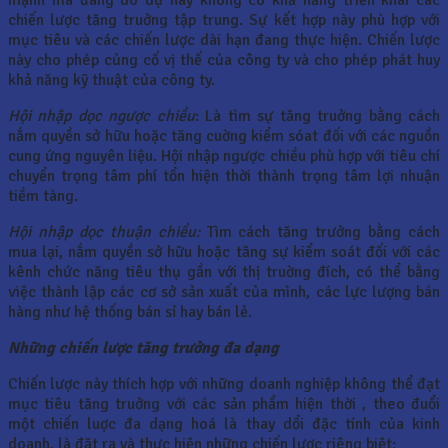
mạnh mà đang do dự hay không có khả năng triển khai các
chiến lược tăng truởng tập trung. Sự kết hợp này phù hợp với
mục tiêu và các chiến lược dài hạn đang thực hiện. Chiến lược
này cho phép củng cố vị thế của công ty và cho phép phát huy
khả năng kỹ thuật của công ty.
Hội nhập dọc ngược chiều
: Là tìm sự tăng truởng bằng cách
nắm quyền sở hữu hoặc tăng cuờng kiểm sóat đối với các nguồn
cung ứng nguyên liệu. Hội nhập ngược chiều phù hợp với tiêu chí
chuyển trọng tâm phí tổn hiện thời thành trọng tâm lợi nhuận
tiềm tàng.
Hội nhập dọc thuận chiều:
Tìm cách tăng trưởng bằng cách
mua lại, nắm quyền sở hữu hoặc tăng sự kiểm soát đối với các
kênh chức năng tiêu thụ gần với thị truờng đích, có thể bằng
việc thành lập các cơ sở sản xuất của mình, các lực lượng bán
hàng như hệ thống bán sỉ hay bán lẻ.
Những chiến lược tăng trưởng đa dạng
Chiến lược này thích hợp với những doanh nghiệp không thể đạt
mục tiêu tăng truởng với các sản phẩm hiện thời , theo đuổi
một chiến luợc đa dạng hoá là thay dổi đặc tính của kinh
doanh, là đặt ra và thực hiện những chiến lược riêng biệt: