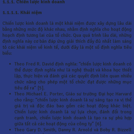
1.1.1. Chiến lược kinh doanh
1.1.1.1.
Khái niệm
Chiến lược kinh doanh là một khái niệm được xây dựng lâu dài
bằng những mức độ khác nhau, nhằm định nghĩa cho hoạt động
hoạch định tương lai của tổ chức. Qua quá trình lâu dài, những
định nghĩa này cơ bản đáp ứng giải thích đầy đủ nhất làm sáng
tỏ các khái niệm về kinh tế, dưới đây là một số định nghĩa tiêu
biểu:
Theo Fred R. David định nghĩa: “chiến lược kinh doanh có
thể được định nghĩa như là nghệ thuật và khoa học thiết
lập, thực hiện và đánh giá các quyết định liên quan nhiều
chức năng cho phép một tổ chức đạt được những mục
tiêu đề ra” [5].
Theo Michael E. Porter, Giáo sư trường Đại học Harvard
cho rằng: “chiến lược kinh doanh là sự sáng tạo ra vị thế
giá trị và độc đáo bao gồm các hoạt động khác biệt.
Chiến lược kinh doanh là sự lựa chọn, đánh đổi trong
cạnh tranh, chiến lược kinh doanh là tạo ra sự phù hợp
giữa tất cả các hoạt động của công ty” [6].
Theo Gary D. Smith, Danny R. Arnold và Boby R. Bizzell