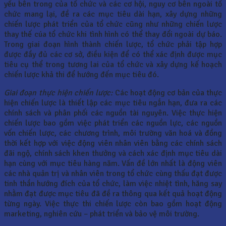
yếu bên trong của tổ chức và các cơ hội, nguy cơ bên ngoài tổ
chức mang lại, đề ra các mục tiêu dài hạn, xây dựng những
chiến lược phát triển của tổ chức cũng như những chiến lược
thay thế cúa tổ chức khi tình hình có thể thay đổi ngoài dự báo.
Trong giai đoạn hình thành chiến lược, tổ chức phải tập hợp
được đầy đủ các cơ sở, điều kiện để có thể xác định được mục
tiêu cụ thể trong tương lai của tổ chức và xây dựng kế hoạch
chiến lược khả thi để hướng đến mục tiêu đó.
Giai đoạn thực hiện chiến lược:
Các hoạt động cơ bản của thực
hiện chiến lược là thiết lập các mục tiêu ngắn hạn, đưa ra các
chính sách và phân phối các nguồn tài nguyên. Việc thực hiện
chiến lược bao gồm việc phát triển các nguồn lực, các nguồn
vốn chiến lược, các chương trình, môi trường văn hoá và đồng
thời kết hợp với việc động viên nhân viên bằng các chính sách
đãi ngộ, chính sách khen thưởng và cách xác định mục tiêu dài
hạn cùng với mục tiêu hàng năm. Vấn đề lớn nhất là động viên
các nhà quản trị và nhân viên trong tổ chức cùng thấu đạt được
tinh thần hướng đích của tổ chức, làm việc nhiệt tình, hăng say
nhằm đạt được mục tiêu đã đề ra thông qua kết quả hoạt động
từng ngày. Việc thực thi chiến lược còn bao gồm hoạt động
marketing, nghiên cứu – phát triển và bảo vệ môi trường.