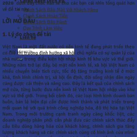
Chính Sách Dịch Vụ
2020
dưới đây chắc hẳn sẽ cho các bạn cái nhìn tổng quát hơn
về đề tài này.
Chính Sách Bảo Mật Với Khách Hàng
Chính Sách Hoàn Tiền
LỜI MỞ ĐẦU
Chính Sách Bảo Hành
Quy Trình Làm Việc
1. Lý do chọn đề tài
Liên hệ
Việt Nam là một đất nước có nền kinh tế đang phát triển theo
cơ chế thị trường định hướng xã hội chủ nghĩa có sự quản lý của
nhà nước, trong điều kiện hội nhập kinh tế khu vực và thế giới.
Những năm trở lại đây, bộ mặt nền kinh tế, xã hội Việt Nam có
nhiều chuyển biến tích cực, tốc độ tăng trưởng kinh tế ở mức
khá, tình hình chính trị, xã hội ổn định, đời sống nhận dân ngày
càng được cải thiện và nâng cao. Đây là kết quả của chính sách
mở cửa, từng bước đưa nền kinh tế Việt Nam hội nhập vào khu
vực và thế giới. Trong bối cảnh đó, các loại hình kinh doanh bán
buôn, bán lẻ hiện đại cần được hình thành và phát triển trong
mối quan hệ với quá trình công nghiệp hóa, đô thị hóa tại Việt
Nam. Trong môi trường cạnh tranh ngày càng khốc liệt, các
doanh nghiệp phân phối cần phải đưa các chính sách thúc đẩy
cầu tiêu dùng hàng hóa của khách hàng, chính sách gia tăng
lượng khách hàng và các chính sách củng cố hình ảnh của mình