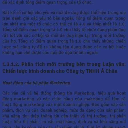
để xác định tổng điểm quan trọng của tổ chức.
Bất kể số cơ hội chủ yếu và mối đe doạ được thể hiện trong ma
trận đánh giá các yếu tố bên ngoài: Tổng số điểm quan trọng
lớn nhất mà một tổ chức có thể có là 4.0 và thấp nhất là 1.0.
Tổng số điểm quan trọng là 4.0 cho thấy tổ chức đang phản ứng
rất tốt với các cơ hội và mối đe doạ hiện tại trong môi trường
của họ. Tổng số điểm quan trọng là 1.0 cho thấy những chiến
lược mà công ty đề ra không tận dụng được các cơ hội hoặc
không hạn chế được các mối đe dọa từ bên ngoài
1.3.1.2.
Phân tích môi trường bên trong Luận văn:
Chiến lược kinh doanh cho Công ty TNHH Á Châu
Hoạt động của bộ phận Marketing
Các vấn đề về hệ thống thông tin Marketing, hiệu quả hoạt
động marketing và các chức năng của maketing dể làm rõ
hoạt động marketing của một doanh nghiệp. Bao gồm các sản
phẩm, dịch vụ của doanh nghiệp, mức da dạng của sản phẩm,
khả năng thu thập thông tin cần thiết về thị truờng, thị phần
hoặc tiểu thị phần, cơ cấu mặt hàng, dịch vụ và khả năng mở
rộng, chu kỳ sống của các sản phẩm chính, tỉ lệ lợi nhuận so với