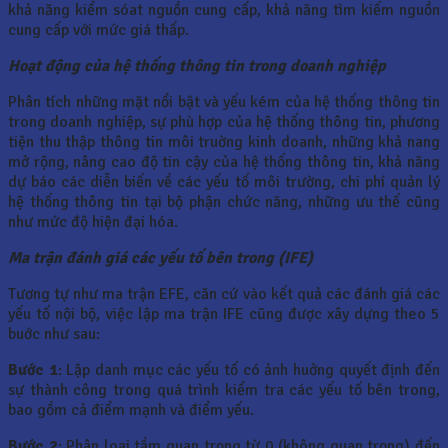
khả năng kiểm sóat nguồn cung cấp, khả năng tìm kiếm nguồn
cung cấp với mức giá thấp.
Hoạt động của hệ thống thông tin trong doanh nghiệp
Phân tích những mặt nổi bật và yếu kém của hệ thống thông tin
trong doanh nghiệp, sự phù hợp của hệ thống thông tin, phương
tiện thu thập thông tin môi truờng kinh doanh, những khả nang
mở rộng, nâng cao độ tin cậy của hệ thống thông tin, khả năng
dự báo các diễn biến về các yếu tố môi trường, chi phí quản lý
hệ thống thông tin tại bộ phận chức năng, những ưu thế cũng
như mức độ hiện đại hóa.
Ma trận đánh giá các yếu tố bên trong (IFE)
Tương tự như ma trận EFE, căn cứ vào kết quả các đánh giá các
yếu tố nội bộ, việc lập ma trận IFE cũng được xây dựng theo 5
buớc như sau:
Bước 1
: Lập danh mục các yếu tố có ảnh huởng quyết định đến
sự thành công trong quá trình kiểm tra các yếu tố bên trong,
bao gồm cả điểm mạnh và điểm yếu.
Bước 2
: Phân loại tầm quan trọng từ 0 (không quan trọng) đến