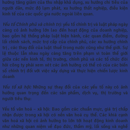
hướng tăng giảm của thu nhập khả dụng, xu hướng chi tiêu của
người dân, mức độ lạm phát, xu hướng thất nghiệp, điều kiện
kinh tế của các quốc gia nước ngoài liên quan.
Yếu tố Chính phủ và chính trị:
yếu tố chính trị và luật pháp ngày
càng có ảnh hưởng lớn lao đến hoạt động của doanh nghiệp,
bao gồm hệ thống pháp luật hiện hành, các quan điểm, đường
lối chính sách, mức trợ cấp của chính phủ, các xu hướng chính
trị , các thay đổi của luật thuế trong nước cũng như thế giới. Sự
lệ thuộc lẫn nhau ngày càng tăng trên phạm vi toàn thế giới
giữa các nền kinh tế, thị truờng, chính phủ và các tổ chức đòi
hỏi công ty phải xem xét các ảnh hưởng có thể có của các biến
số chính trị đối với việc xây dựng và thực hiện chiến lược kinh
doanh
Yếu tố xã hội:
Những sự thay đổi của các yếu tố này có ảnh
hưởng quan trọng đến các sản phẩm, dịch vụ, thị trường và
người tiêu thụ:
Yếu tố văn hoá – xã hội: Bao gồm các chuẩn mực, giá trị chấp
nhận được trong xã hội có nền văn hoá cụ thể. Các khiá cạnh
văn hoá xã hội có ảnh hưởng to lớn tới hoạt động kinh doanh
như những quan niệm về đạo đức, thẩm mỹ, lối sống và nghề