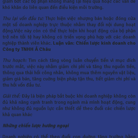
giảm bớt các bộ phận không mang lại hiệu quả hoặc các vấn dề
khó khăn do liên quan đến điều kiện môi trường.
Thu lại vốn đầu tư:
Thực hiện việc nhượng bán hoặc đóng cửa
một số doanh nghiệp trực thuộc nhằm thay đổi nội dung hoạt
động.Việc này còn có thể thực hiện khi hoạt động của bộ phận
trở nên tồi tệ hay không có triển vọng phù hợp với các doanh
nghiệp thành viên khác.
Luận văn: Chiến lược kinh doanh cho
Công ty TNHH Á Châu
Thu hoạch:
Tìm cách tăng vòng luân chuyển tiền vì mục dích
trước mắt, việc này nhằm giảm chi phí và tăng thu nguồn tiền,
thông qua thải hồi công nhân, không mua thêm nguyên vật liệu,
giảm giá bán, tăng cuờng biện pháp tận thu, tiết giảm chi phí và
thu hồi vốn đầu tư.
Giải thể:
Ðây là biện pháp bắt buộc khi doanh nghiệp không còn
đủ khả năng cạnh tranh trong ngành mà mình hoạt động, cung
như không đủ nguồn lực cần thiết dể theo đuổi các chiến lược
khả quan khác
Những chiến lược hướng ngoại
Doanh nghiệp có thể theo đuổi con duờng tăng trưởng bằng